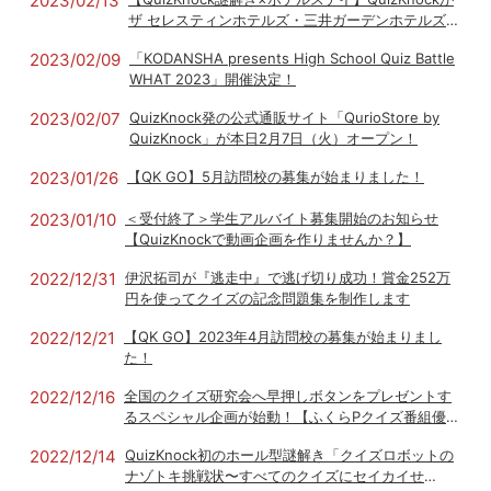
2023/02/13
ザ セレスティンホテルズ・三井ガーデンホテルズと
コラボ！謎解き体験付きのホテルステイが2月13日
2023/02/09
「KODANSHA presents High School Quiz Battle
から予約受付開始
WHAT 2023」開催決定！
2023/02/07
QuizKnock発の公式通販サイト「QurioStore by
QuizKnock」が本日2月7日（火）オープン！
2023/01/26
【QK GO】5月訪問校の募集が始まりました！
2023/01/10
＜受付終了＞学生アルバイト募集開始のお知らせ
【QuizKnockで動画企画を作りませんか？】
2022/12/31
伊沢拓司が『逃走中』で逃げ切り成功！賞金252万
円を使ってクイズの記念問題集を制作します
2022/12/21
【QK GO】2023年4月訪問校の募集が始まりまし
た！
2022/12/16
全国のクイズ研究会へ早押しボタンをプレゼントす
るスペシャル企画が始動！【ふくらPクイズ番組優勝
賞金1000万円獲得記念】
2022/12/14
QuizKnock初のホール型謎解き「クイズロボットの
ナゾトキ挑戦状〜すべてのクイズにセイカイせ