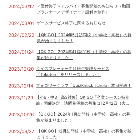
2024/03/12
＜受付終了＞アルバイト募集開始のお知らせ（動画
プランナー／デザイナー／謎解き制作）
2024/03/01
ゲームサービス終了に関するお知らせ
2024/02/22
【QK GO】2024年5月訪問校（中学校・高校）の募
集が始まりました！
2024/01/24
【QK GO】2024年4月訪問校（中学校・高校）の募
集が始まりました！
2023/12/20
クイズプレーヤー向け得点管理サービス
「Tokuten」をリリースしました！
2023/12/14
フォロワークラブ「QuizKnock schole」本日開設！
2023/11/29
【小6・中3・高3対象】QK GO「卒業シーズン特別
編」開催決定！訪問希望校の募集は12月12日（火）
まで
2023/10/26
【QK GO】2024年1月訪問校（中学校・高校）の募
集が始まりました！
2023/09/27
【QK GO】12月訪問校（中学校・高校）の募集が始
まりました！