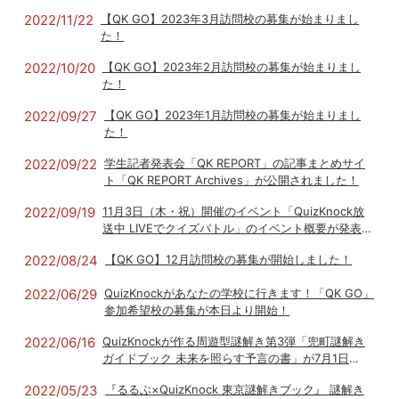
よ！〜」2023年1月12日（木）より開催決定！
2022/11/22
【QK GO】2023年3月訪問校の募集が始まりまし
た！
2022/10/20
【QK GO】2023年2月訪問校の募集が始まりまし
た！
2022/09/27
【QK GO】2023年1月訪問校の募集が始まりまし
た！
2022/09/22
学生記者発表会「QK REPORT」の記事まとめサイ
ト「QK REPORT Archives」が公開されました！
2022/09/19
11月3日（木・祝）開催のイベント「QuizKnock放
送中 LIVEでクイズバトル」のイベント概要が発表さ
れました！
2022/08/24
【QK GO】12月訪問校の募集が開始しました！
2022/06/29
QuizKnockがあなたの学校に行きます！「QK GO」
参加希望校の募集が本日より開始！
2022/06/16
QuizKnockが作る周遊型謎解き第3弾「兜町謎解き
ガイドブック 未来を照らす予言の書」が7月1日
（金）から開催！
2022/05/23
『るるぶ×QuizKnock 東京謎解きブック』 謎解き