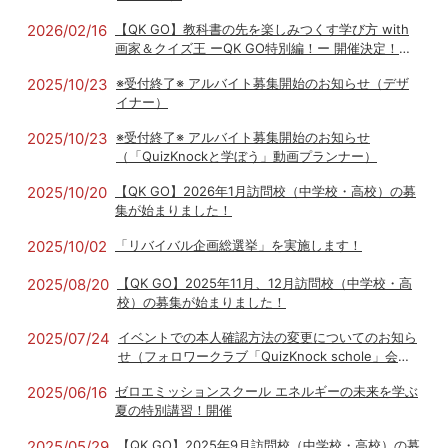
2026/02/16
【QK GO】教科書の先を楽しみつくす学び方 with
画家＆クイズ王 ーQK GO特別編！ー 開催決定！訪
問希望校の募集は3月16日（月）まで
2025/10/23
※受付終了※ アルバイト募集開始のお知らせ（デザ
イナー）
2025/10/23
※受付終了※ アルバイト募集開始のお知らせ
（「QuizKnockと学ぼう」動画プランナー）
2025/10/20
【QK GO】2026年1月訪問校（中学校・高校）の募
集が始まりました！
2025/10/02
「リバイバル企画総選挙」を実施します！
2025/08/20
【QK GO】2025年11月、12月訪問校（中学校・高
校）の募集が始まりました！
2025/07/24
イベントでの本人確認方法の変更についてのお知ら
せ（フォロワークラブ「QuizKnock schole」会員
限定イベント対象）
2025/06/16
ゼロエミッションスクール エネルギーの未来を学ぶ
夏の特別講習！開催
2025/05/29
【QK GO】2025年9月訪問校（中学校・高校）の募