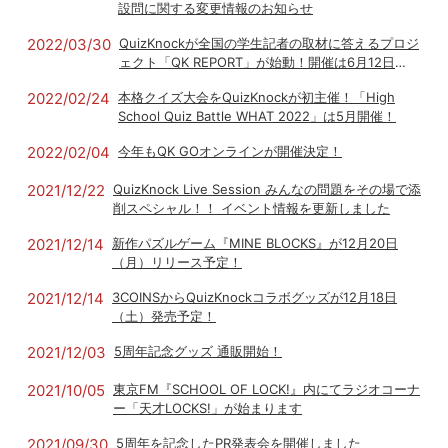
設問に関する変更情報のお知らせ
2022/03/30
QuizKnockが全国の学生記者の取材に答えるプロジ
ェクト「QK REPORT」が始動！開催は6月12日
（日）！
2022/02/24
本格クイズ大会をQuizKnockが初主催！「High
School Quiz Battle WHAT 2022」は5月開催！
2022/02/04
今年もQK GOオンラインが開催決定！
2021/12/22
QuizKnock Live Session みんなの問題をその場で添
削スペシャル！！ イベント情報を更新しました
2021/12/14
新作パズルゲーム『MINE BLOCKS』が12月20日
（月）リリース予定！
2021/12/14
3COINSからQuizKnockコラボグッズが12月18日
（土）発売予定！
2021/12/03
5周年記念グッズ 通販開始！
2021/10/05
東京FM『SCHOOL OF LOCK!』内にてラジオコーナ
ー「天才LOCKS!」が始まります
2021/09/30
5周年を記念したPR発表会を開催しました