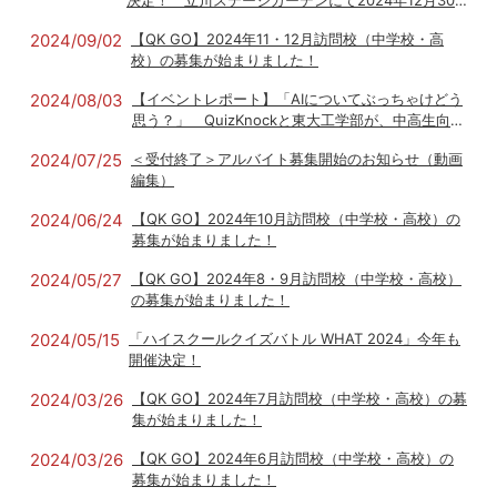
決定！ 立川ステージガーデンにて2024年12月30
日（月）開催
2024/09/02
【QK GO】2024年11・12月訪問校（中学校・高
校）の募集が始まりました！
2024/08/03
【イベントレポート】「AIについてぶっちゃけどう
思う？」 QuizKnockと東大工学部が、中高生向け
トークイベント「AIが好きになっちゃう放課後」を
2024/07/25
＜受付終了＞アルバイト募集開始のお知らせ（動画
実施しました
編集）
2024/06/24
【QK GO】2024年10月訪問校（中学校・高校）の
募集が始まりました！
2024/05/27
【QK GO】2024年8・9月訪問校（中学校・高校）
の募集が始まりました！
2024/05/15
「ハイスクールクイズバトル WHAT 2024」今年も
開催決定！
2024/03/26
【QK GO】2024年7月訪問校（中学校・高校）の募
集が始まりました！
2024/03/26
【QK GO】2024年6月訪問校（中学校・高校）の
募集が始まりました！