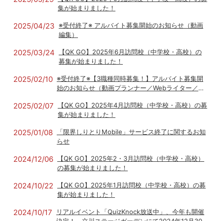
集が始まりました！
2025/04/23
※受付終了※ アルバイト募集開始のお知らせ（動画
編集）
2025/03/24
【QK GO】2025年6月訪問校（中学校・高校）の
募集が始まりました！
2025/02/10
※受付終了※【3職種同時募集！】アルバイト募集開
始のお知らせ（動画プランナー／Webライター／進
行管理及びサポート業務）
2025/02/07
【QK GO】2025年4月訪問校（中学校・高校）の募
集が始まりました！
2025/01/08
「限界しりとりMobile」サービス終了に関するお知
らせ
2024/12/06
【QK GO】2025年2・3月訪問校（中学校・高校）
の募集が始まりました！
2024/10/22
【QK GO】2025年1月訪問校（中学校・高校）の募
集が始まりました！
2024/10/17
リアルイベント「QuizKnock放送中」、今年も開催