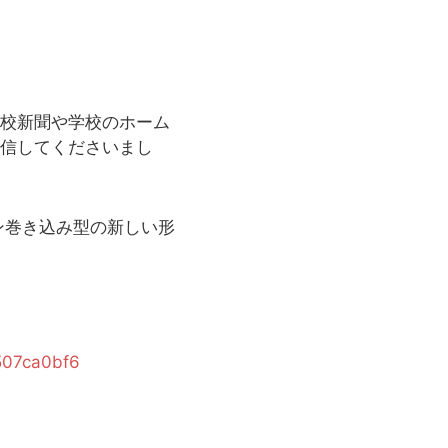
校新聞や学校のホーム
発信してくださいまし
ァン巻き込み型の新しい形
507ca0bf6