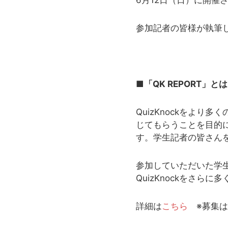
6月12日（日）に開催さ
参加記者の皆様が執筆した
■「QK REPORT」と
QuizKnockをよ
じてもらうことを目的に
す。学生記者の皆さん
参加していただいた学
QuizKnockをさら
詳細は
こちら
※募集は