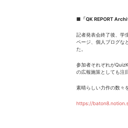
■「QK REPORT Arc
記者発表会終了後、学
ページ、個人ブログなど
た。
参加者それぞれがQui
の広報施策としても注
素晴らしい力作の数々
https://baton8.noti