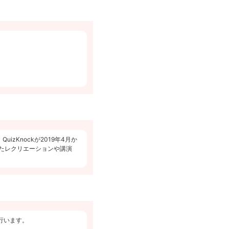
zKnockが2019年4月か
たレクリエーションや講演
で行います。