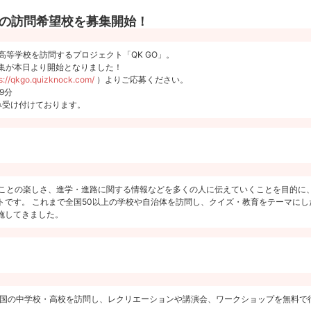
年5月の訪問希望校を募集開始！
校・高等学校を訪問するプロジェクト「QK GO」。
募集が本日より開始となりました！
s://qkgo.quizknock.com/
）よりご応募ください。
9分
み受け付けております。
ことの楽しさ、進学・進路に関する情報などを多くの人に伝えていくことを目的に、Qui
トです。 これまで全国50以上の学校や自治体を訪問し、クイズ・教育をテーマにし
施してきました。
ockが全国の中学校・高校を訪問し、レクリエーションや講演会、ワークショップを無料