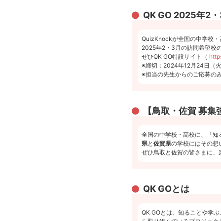
QK GO 2025
QuizKnockが全国の中学
2025年2・3月の訪問希望
ぜひQK GO特設サイト（
http
※締切：2024年12月24日（火
※担当の先生からのご応募の
【鳥取・佐賀 募集
全国の中学校・高校に、「知
県
と
佐賀県
の学校にはその想
ぜひ鳥取と佐賀の皆さまに、
QK GOとは
QK GOとは、知ることや学ぶ