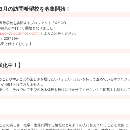
年2・3月の訪問希望校を募集開始！
校・高等学校を訪問するプロジェクト「QK GO」。
校の募集が本日より開始となりました！
s://qkgo.quizknock.com/
）よりご応募ください。
）23時59分
み受け付けております。
強化中！】
ることや学ぶことの楽しさを届けたい！」という想いを持って進めている本プロジ
いが届けられておりません…！
楽しく、それでいて学びのある体験を届けに行かせてください！ご応募をお待ちし
ことの楽しさ、進学・進路に関する情報などを多くの人に伝えていくことを目的に、Qui