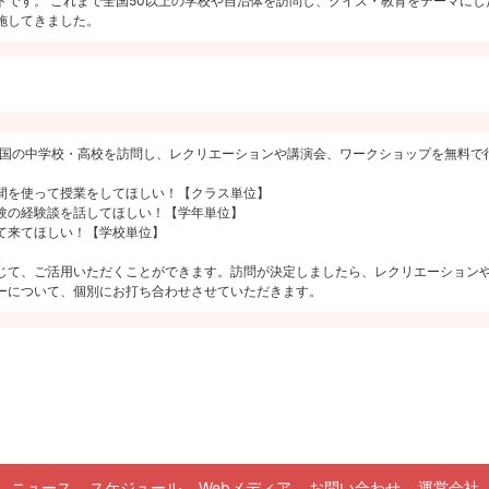
トです。 これまで全国50以上の学校や自治体を訪問し、クイズ・教育をテーマにし
施してきました。
ockが全国の中学校・高校を訪問し、レクリエーションや講演会、ワークショップを無料
間を使って授業をしてほしい！【クラス単位】
験の経験談を話してほしい！【学年単位】
て来てほしい！【学校単位】
じて、ご活用いただくことができます。訪問が決定しましたら、レクリエーション
ーについて、個別にお打ち合わせさせていただきます。
ニュース
スケジュール
Webメディア
お問い合わせ
運営会社