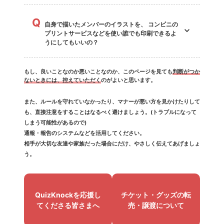
Q
自身で描いたメンバーのイラストを、 コンビニの
プリントサービスなどを使い誰でも印刷できるよ
うにしてもいいの？
もし、良いことなのか悪いことなのか、このページを見ても
判断がつか
ないときには、控えていただく
のがよいと思います。
また、ルールを守れていなかったり、マナーが悪い方を見かけたりして
も、直接注意をすることはなるべく避けましょう。(トラブルになって
しまう可能性があるので)
通報・報告のシステムなどを活用してください。
相手が大切な友達や家族だった場合にだけ、やさしく伝えてあげましょ
う。
QuizKnockを応援し
チケット・グッズの転
て
くださる
皆さまへ
売・譲渡
について