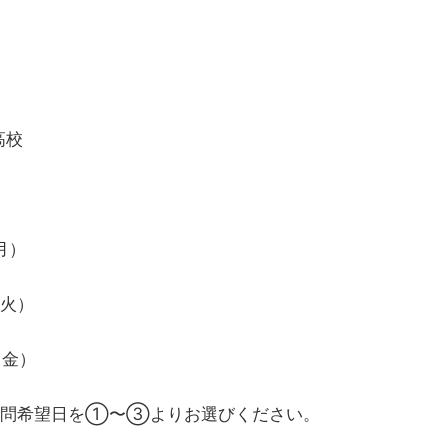
高校
月）
（火）
（金）
訪問希望日を①〜③よりお選びください。