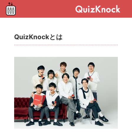
QuizKnockとは