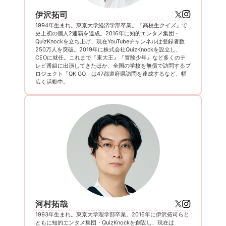
伊沢拓司
1994年生まれ。東京大学経済学部卒業。『高校生クイズ』で
史上初の個人2連覇を達成。2016年に知的エンタメ集団・
QuizKnockを立ち上げ、現在YouTubeチャンネルは登録者数
250万人を突破。2019年に株式会社QuizKnockを設立し、
CEOに就任。これまで『東大王』『冒険少年』など多くのテ
レビ番組に出演してきたほか、全国の学校を無償で訪問するプ
ロジェクト「QK GO」は47都道府県訪問を達成するなど、幅
広く活動中。
河村拓哉
1993年生まれ。東京大学理学部卒業。2016年に伊沢拓司らと
ともに知的エンタメ集団・QuizKnockを創設し、現在は