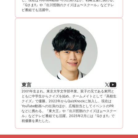
し、現在はYouTube動画への出演のほか、戦略立案に携わる。
『Qさま!!』や『出川哲朗のクイズほぉ〜スクール』などテレ
ビ番組でも活躍中。
東言
2001年生まれ。東京大学文学部卒業。双子の兄である東問と
ともに中学生からクイズを始め、チームメイトとして『高校生
クイズ』で優勝。2022年からQuizKnockに加入し、現在は
YouTube動画への出演のほか、広報担当としてイベントのPR
などに携わる。『東大王』や『出川哲朗のクイズほぉ〜スクー
ル』などテレビ番組でも活躍。2025年2月には『Qさま!!』で
初優勝を果たした。