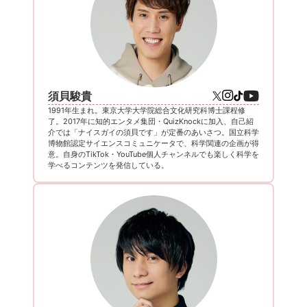
須貝駿貴
1991年生まれ。東京大学大学院総合文化研究科博士課程修
了。2017年に知的エンタメ集団・QuizKnockに加入、自己紹
介では「ナイスガイの須貝です」が定番のあいさつ。国立科学
博物館認定サイエンスコミュニケータで、科学関連の企画が得
意。自身のTikTok・YouTube個人チャンネルでも楽しく科学を
学べるコンテンツを発信している。