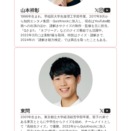
山本祥彰
1996年生まれ。早稲田大学先進理工学部卒業。2017年9月か
ら知的エンタメ集団・QuizKnockに加入し、現在はYouTube動
画への出演のほか、謎解きやクイズの制作・監修を主に担当。
『Qさま!!』『ネプリーグ』などのクイズ番組でも活躍中。
2022年3月には漢検1級を取得。特技はクイズ・謎解きで、
2024年の「謎解き能力検定」では満点を取ったこともある。
東問
2001年生まれ。東京都立大学経済経営学部卒業。双子の弟で
ある東言とともに中学生からクイズを始め、チームメイトとし
て『高校生クイズ』で優勝。2022年からQuizKnockに加入