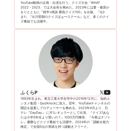
YouTube動画の企画・出演を行う。クイズ大会「WHAT
2022・2023」では大会長を務めた。2023年には妻・篠原か
をりとともに『雑学×雑談 勝負クイズ100』を出版。『Qさ
ま!!』『出川哲朗のクイズほぉ〜スクール』など、多くのクイ
ズ番組でも活躍中。
ふくらP
1993年生まれ。東京工業大学在学中の2016年12月に、知的エ
ンタメ集団・QuizKnockに加入。翌年、YouTubeチャンネルの
開設を提案しプロデューサーを務める。2023年4月より、日
テレ『DayDay.』に月1レギュラーとして出演。『クイズ!あな
たは小学5年生より賢いの？』1000万円獲得、『今夜はナゾト
レ』優勝などクイズ番組でも活躍中。2024年の「謎解き能力
検定」で全国5位の実績を持つ謎解きフリーク。