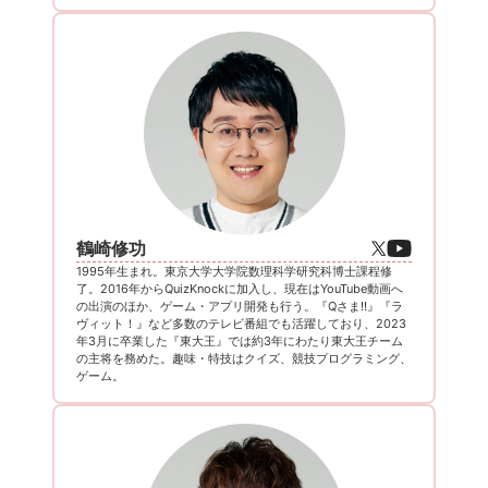
鶴崎修功
1995年生まれ。東京大学大学院数理科学研究科博士課程修
了。2016年からQuizKnockに加入し、現在はYouTube動画へ
の出演のほか、ゲーム・アプリ開発も行う。『Qさま!!』『ラ
ヴィット！』など多数のテレビ番組でも活躍しており、2023
年3月に卒業した『東大王』では約3年にわたり東大王チーム
の主将を務めた。趣味・特技はクイズ、競技プログラミング、
ゲーム。